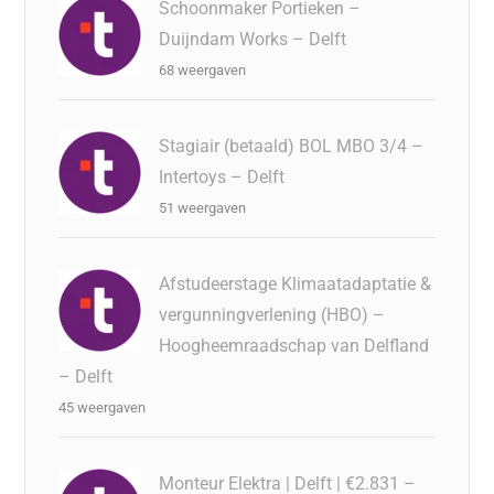
Schoonmaker Portieken –
Duijndam Works – Delft
68 weergaven
Stagiair (betaald) BOL MBO 3/4 –
Intertoys – Delft
51 weergaven
Afstudeerstage Klimaatadaptatie &
vergunningverlening (HBO) –
Hoogheemraadschap van Delfland
– Delft
45 weergaven
Monteur Elektra | Delft | €2.831 –