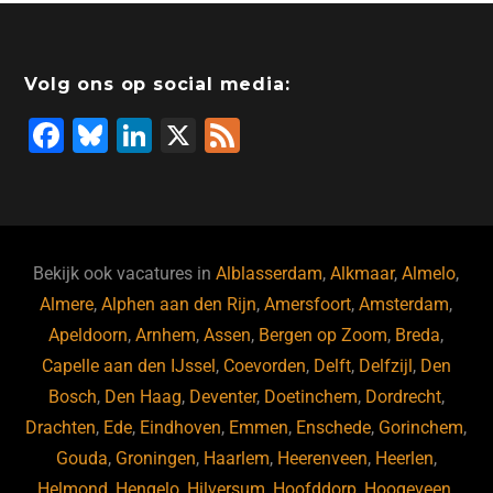
Volg ons op social media:
F
Bl
Li
X
F
a
u
n
e
c
e
k
e
e
s
e
d
b
ky
dI
Bekijk ook vacatures in
Alblasserdam
,
Alkmaar
,
Almelo
,
o
n
Almere
,
Alphen aan den Rijn
,
Amersfoort
,
Amsterdam
,
Apeldoorn
,
Arnhem
,
Assen
,
Bergen op Zoom
,
Breda
,
o
Capelle aan den IJssel
,
Coevorden
,
Delft
,
Delfzijl
,
Den
k
Bosch
,
Den Haag
,
Deventer
,
Doetinchem
,
Dordrecht
,
Drachten
,
Ede
,
Eindhoven
,
Emmen
,
Enschede
,
Gorinchem
,
Gouda
,
Groningen
,
Haarlem
,
Heerenveen
,
Heerlen
,
Helmond
,
Hengelo
,
Hilversum
,
Hoofddorp
,
Hoogeveen
,