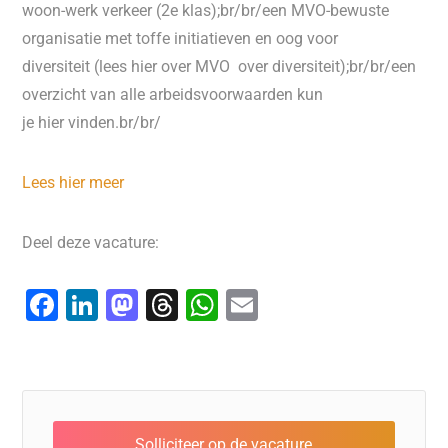
woon-werk verkeer (2e klas);br/br/een MVO-bewuste
organisatie met toffe initiatieven en oog voor
diversiteit (lees hier over MVO over diversiteit);br/br/een
overzicht van alle arbeidsvoorwaarden kun
je hier vinden.br/br/
Lees hier meer
Deel deze vacature:
F
Li
M
T
W
E
a
n
a
hr
h
m
c
k
st
e
at
ai
e
e
o
a
s
l
b
dI
d
d
A