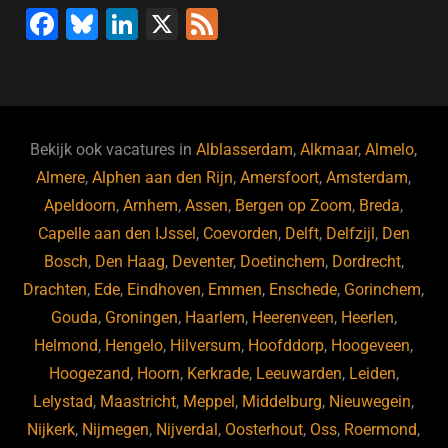
F
Bl
Li
X
F
k
a
u
n
e
c
e
k
e
e
s
e
d
b
ky
dI
Bekijk ook vacatures in
Alblasserdam
,
Alkmaar
,
Almelo
,
o
n
Almere
,
Alphen aan den Rijn
,
Amersfoort
,
Amsterdam
,
Apeldoorn
,
Arnhem
,
Assen
,
Bergen op Zoom
,
Breda
,
o
Capelle aan den IJssel
,
Coevorden
,
Delft
,
Delfzijl
,
Den
k
Bosch
,
Den Haag
,
Deventer
,
Doetinchem
,
Dordrecht
,
Drachten
,
Ede
,
Eindhoven
,
Emmen
,
Enschede
,
Gorinchem
,
Gouda
,
Groningen
,
Haarlem
,
Heerenveen
,
Heerlen
,
Helmond
,
Hengelo
,
Hilversum
,
Hoofddorp
,
Hoogeveen
,
Hoogezand
,
Hoorn
,
Kerkrade
,
Leeuwarden
,
Leiden
,
Lelystad
,
Maastricht
,
Meppel
,
Middelburg
,
Nieuwegein
,
Nijkerk
,
Nijmegen
,
Nijverdal
,
Oosterhout
,
Oss
,
Roermond
,