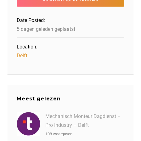
o
n
o
s
p
o
n
p
Date Posted:
k
5 dagen geleden geplaatst
Location:
Delft
Meest gelezen
Mechanisch Monteur Dagdienst –
Pro Industry – Delft
108 weergaven