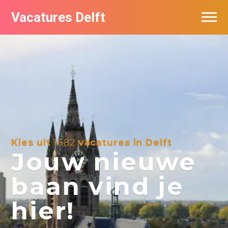
Vacatures Delft
Vacatures per bedrijf in Delft
Kies uit
1682
vacatures in Delft
Jouw nieuwe
baan vind je
hier!