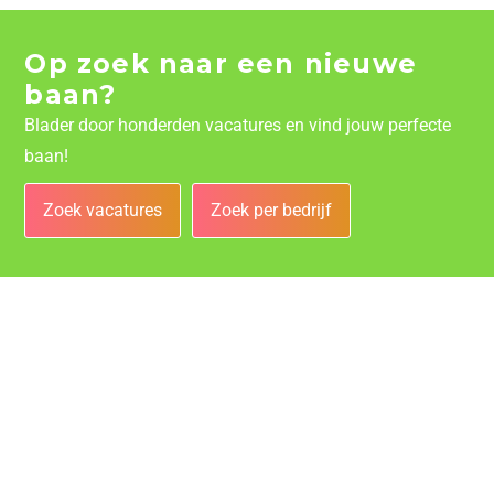
Op zoek naar een nieuwe
baan?
Blader door honderden vacatures en vind jouw perfecte
baan!
Zoek vacatures
Zoek per bedrijf