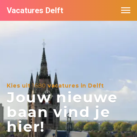
Vacatures Delft
Vacatures per bedrijf in Delft
Kies uit
1680
vacatures in Delft
Jouw nieuwe
baan vind je
hier!