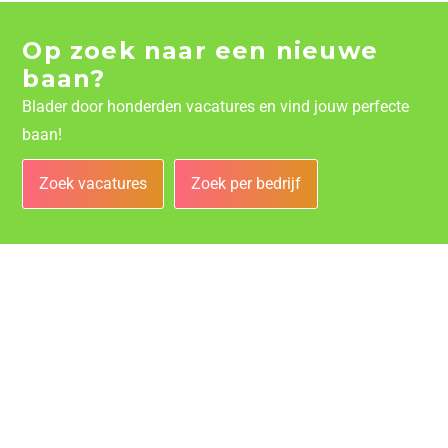
Op zoek naar een nieuwe
baan?
Blader door honderden vacatures en vind jouw perfecte
baan!
Zoek vacatures
Zoek per bedrijf