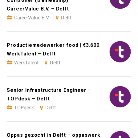
Controller (traineeship) –
CareerValue B.V. – Delft
CareerValue B.V.
Delft
Productiemedewerker food | €3.600 –
WerkTalent – Delft
WerkTalent
Delft
Senior Infrastructure Engineer –
TOPdesk – Delft
TOPdesk
Delft
Oppas gezocht in Delft – oppaswerk