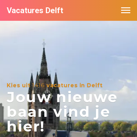
Vacatures Delft
Vacatures per bedrijf in Delft
Kies uit
1416
vacatures in Delft
Jouw nieuwe
baan vind je
hier!