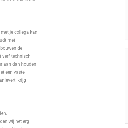
 met je collega kan
oudt met
e bouwen de
t verf technisch
eur aan dan houden
met een vaste
nlevert, krijg
len.
den wij het erg