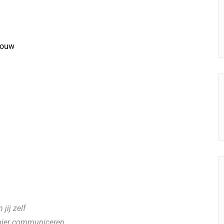
ouw
jij zelf
anier communiceren