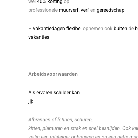
wel
40% korting
op
professionele
muurverf
,
verf
en
gereedschap
–
vakantiedagen flexibel
opnemen ook
buiten
de
b
vakanties
Arbeidsvoorwaarden
Als ervaren schilder kan
jij:
Afbranden of föhnen, schuren,
kitten, plamuren en strak en snel besnijden. Ook kan 
veilig een rolsteiger opbouwen en op een nette m