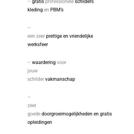
–
gratis
professionele
schilders
kleding
en
PBM’s
–
een zeer
prettige en vriendelijke
werksfeer
–
waardering
voor
jouw
schilder
vakmanschap
–
zeer
goede
doorgroeimogelijkheden en
gratis
opleidingen