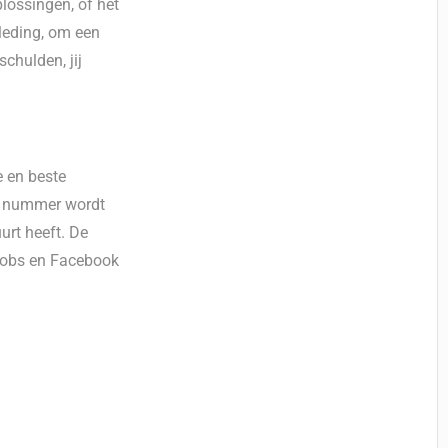
lossingen, of het
leding, om een
schulden, jij
e en beste
ls nummer wordt
uurt heeft. De
 Jobs en Facebook