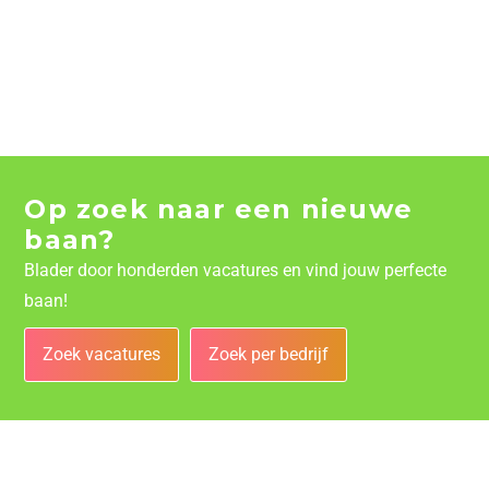
Op zoek naar een nieuwe
baan?
Blader door honderden vacatures en vind jouw perfecte
baan!
Zoek vacatures
Zoek per bedrijf