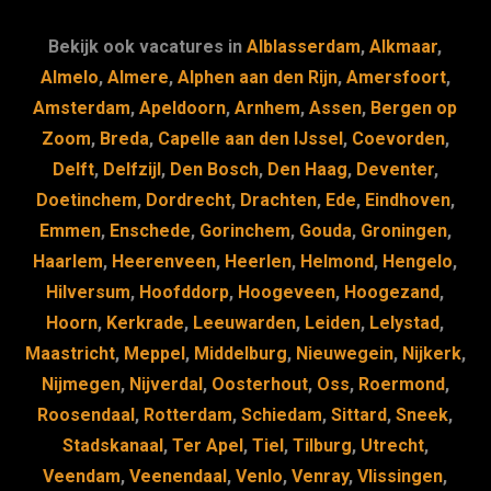
e
s
e
d
b
k
dI
Bekijk ook vacatures in
Alblasserdam
,
Alkmaar
,
o
y
n
Almelo
,
Almere
,
Alphen aan den Rijn
,
Amersfoort
,
Amsterdam
,
Apeldoorn
,
Arnhem
,
Assen
,
Bergen op
o
Zoom
,
Breda
,
Capelle aan den IJssel
,
Coevorden
,
k
Delft
,
Delfzijl
,
Den Bosch
,
Den Haag
,
Deventer
,
Doetinchem
,
Dordrecht
,
Drachten
,
Ede
,
Eindhoven
,
Emmen
,
Enschede
,
Gorinchem
,
Gouda
,
Groningen
,
Haarlem
,
Heerenveen
,
Heerlen
,
Helmond
,
Hengelo
,
Hilversum
,
Hoofddorp
,
Hoogeveen
,
Hoogezand
,
Hoorn
,
Kerkrade
,
Leeuwarden
,
Leiden
,
Lelystad
,
Maastricht
,
Meppel
,
Middelburg
,
Nieuwegein
,
Nijkerk
,
Nijmegen
,
Nijverdal
,
Oosterhout
,
Oss
,
Roermond
,
Roosendaal
,
Rotterdam
,
Schiedam
,
Sittard
,
Sneek
,
Stadskanaal
,
Ter Apel
,
Tiel
,
Tilburg
,
Utrecht
,
Veendam
,
Veenendaal
,
Venlo
,
Venray
,
Vlissingen
,