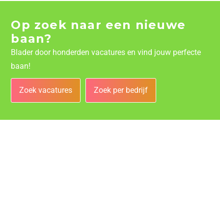
Op zoek naar een nieuwe
baan?
Blader door honderden vacatures en vind jouw perfecte
baan!
Zoek vacatures
Zoek per bedrijf