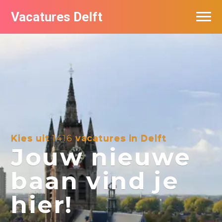
Vacatures Delft
Vacatures per bedrijf in Delft
Kies uit
1416
vacatures in Delft
Jouw nieuwe
baan vind je
hier!