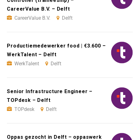
Controller (traineeship) –
CareerValue B.V. – Delft
CareerValue B.V.
Delft
Productiemedewerker food | €3.600 –
WerkTalent – Delft
WerkTalent
Delft
Senior Infrastructure Engineer –
TOPdesk – Delft
TOPdesk
Delft
Oppas gezocht in Delft – oppaswerk