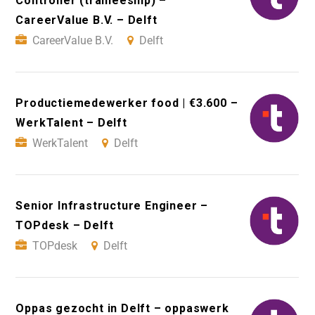
Controller (traineeship) –
CareerValue B.V. – Delft
CareerValue B.V.
Delft
Productiemedewerker food | €3.600 –
WerkTalent – Delft
WerkTalent
Delft
Senior Infrastructure Engineer –
TOPdesk – Delft
TOPdesk
Delft
Oppas gezocht in Delft – oppaswerk