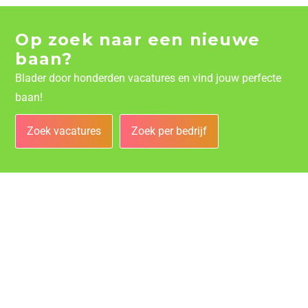
Op zoek naar een nieuwe
baan?
Blader door honderden vacatures en vind jouw perfecte
baan!
Zoek vacatures
Zoek per bedrijf