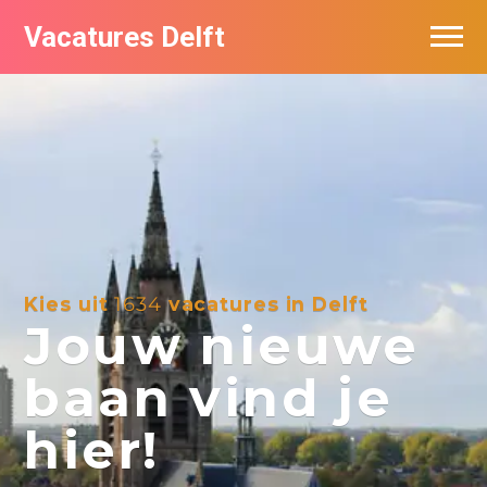
Vacatures Delft
Vacatures per bedrijf in Delft
Kies uit
1634
vacatures in Delft
Jouw nieuwe
baan vind je
hier!