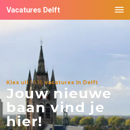
Vacatures Delft
Vacatures per bedrijf in Delft
Kies uit
1636
vacatures in Delft
Jouw nieuwe
baan vind je
hier!