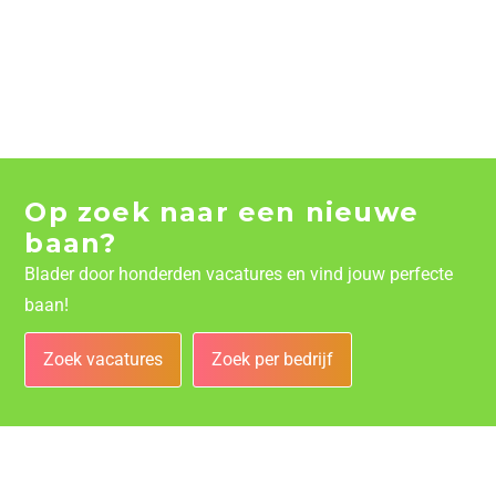
Op zoek naar een nieuwe
baan?
Blader door honderden vacatures en vind jouw perfecte
baan!
Zoek vacatures
Zoek per bedrijf