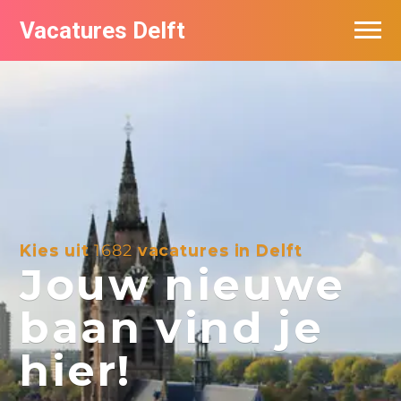
Vacatures Delft
Vacatures per bedrijf in Delft
Kies uit
1682
vacatures in Delft
Jouw nieuwe
baan vind je
hier!