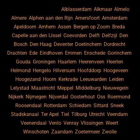
b
ky
dI
Bekijk ook vacatures in
Alblasserdam
,
Alkmaar
,
Almelo
,
o
n
Almere
,
Alphen aan den Rijn
,
Amersfoort
,
Amsterdam
,
Apeldoorn
,
Arnhem
,
Assen
,
Bergen op Zoom
,
Breda
,
o
Capelle aan den IJssel
,
Coevorden
,
Delft
,
Delfzijl
,
Den
k
Bosch
,
Den Haag
,
Deventer
,
Doetinchem
,
Dordrecht
,
Drachten
,
Ede
,
Eindhoven
,
Emmen
,
Enschede
,
Gorinchem
,
Gouda
,
Groningen
,
Haarlem
,
Heerenveen
,
Heerlen
,
Helmond
,
Hengelo
,
Hilversum
,
Hoofddorp
,
Hoogeveen
,
Hoogezand
,
Hoorn
,
Kerkrade
,
Leeuwarden
,
Leiden
,
Lelystad
,
Maastricht
,
Meppel
,
Middelburg
,
Nieuwegein
,
Nijkerk
,
Nijmegen
,
Nijverdal
,
Oosterhout
,
Oss
,
Roermond
,
Roosendaal
,
Rotterdam
,
Schiedam
,
Sittard
,
Sneek
,
Stadskanaal
,
Ter Apel
,
Tiel
,
Tilburg
,
Utrecht
,
Veendam
,
Veenendaal
,
Venlo
,
Venray
,
Vlissingen
,
Weert
,
Winschoten
,
Zaandam
,
Zoetermeer
,
Zwolle