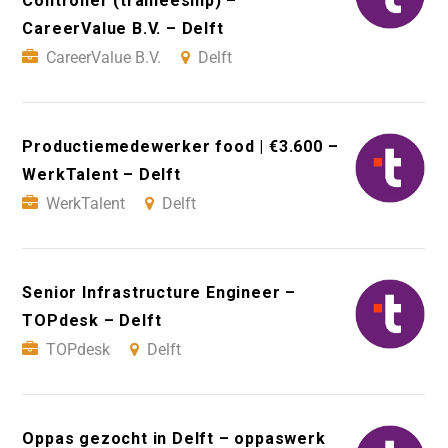
Controller (traineeship) –
CareerValue B.V. – Delft
CareerValue B.V.
Delft
Productiemedewerker food | €3.600 –
WerkTalent – Delft
WerkTalent
Delft
Senior Infrastructure Engineer –
TOPdesk – Delft
TOPdesk
Delft
Oppas gezocht in Delft – oppaswerk