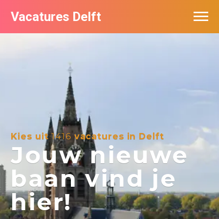
Vacatures Delft
Vacatures per bedrijf in Delft
Kies uit
1416
vacatures in Delft
Jouw nieuwe
baan vind je
hier!