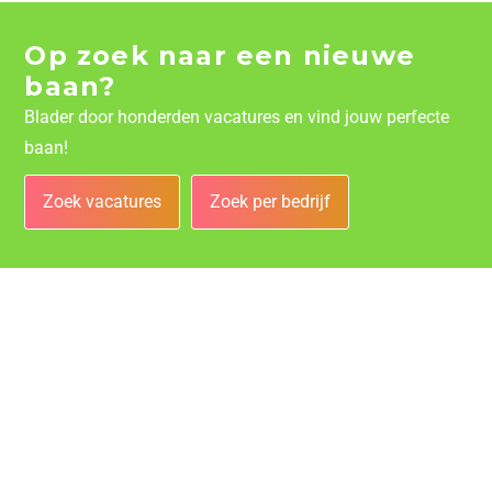
Op zoek naar een nieuwe
baan?
Blader door honderden vacatures en vind jouw perfecte
baan!
Zoek vacatures
Zoek per bedrijf