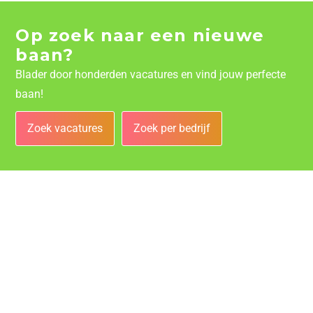
Op zoek naar een nieuwe
baan?
Blader door honderden vacatures en vind jouw perfecte
baan!
Zoek vacatures
Zoek per bedrijf