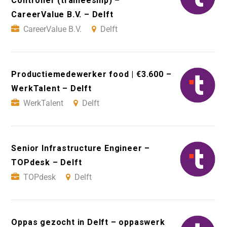
Controller (traineeship) –
CareerValue B.V. – Delft
CareerValue B.V.
Delft
Productiemedewerker food | €3.600 –
WerkTalent – Delft
WerkTalent
Delft
Senior Infrastructure Engineer –
TOPdesk – Delft
TOPdesk
Delft
Oppas gezocht in Delft – oppaswerk