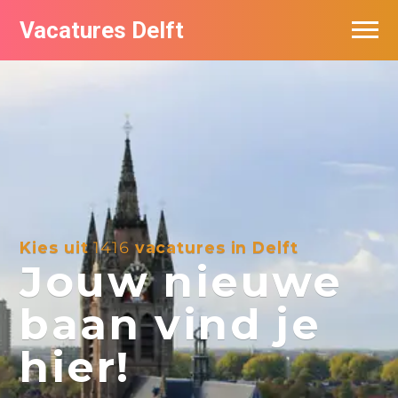
Vacatures Delft
Vacatures per bedrijf in Delft
Kies uit
1416
vacatures in Delft
Jouw nieuwe
baan vind je
hier!