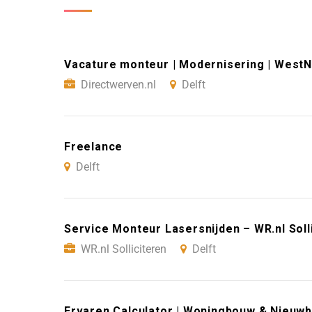
Vacature monteur | Modernisering | WestN
Directwerven.nl
Delft
Freelance
Delft
Service Monteur Lasersnijden – WR.nl Solli
WR.nl Solliciteren
Delft
Ervaren Calculator | Woningbouw & Nieuwb