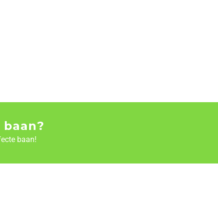
 baan?
fecte baan!