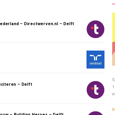
ederland – Directwerven.nl – Delft
S
citeren – Delft
1
m
I
ouw – Building Heroes – Delft