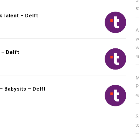
S
5
Talent – Delft
A
v
v
 – Delft
4
M
P
– Babysits – Delft
4
S
3