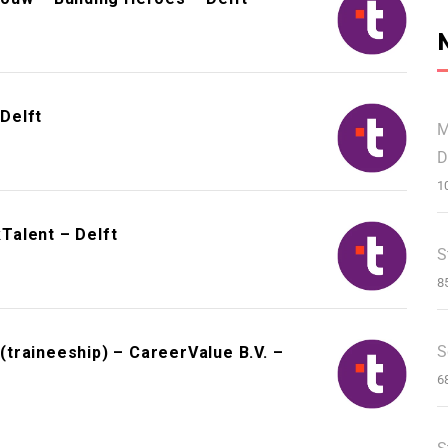
Delft
M
D
1
Talent – Delft
S
8
S
 (traineeship) – CareerValue B.V. –
6