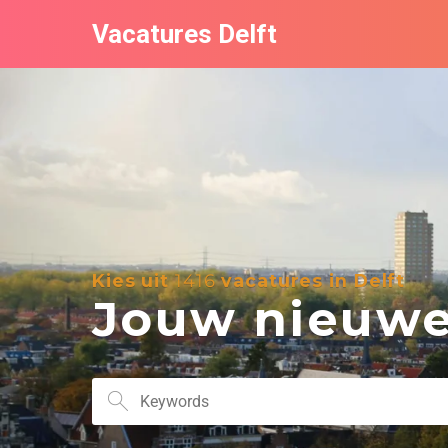
Vacatures Delft
Kies uit
1416
vacatures in Delft
Jouw nieuwe 