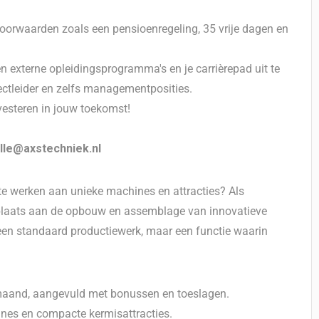
oorwaarden zoals een pensioenregeling, 35 vrije dagen en
n externe opleidingsprogramma's en je carrièrepad uit te
ectleider en zelfs managementposities.
nvesteren in jouw toekomst!
jelle@axstechniek.nl
m te werken aan unieke machines en attracties? Als
laats aan de opbouw en assemblage van innovatieve
een standaard productiewerk, maar een functie waarin
maand, aangevuld met bonussen en toeslagen.
nes en compacte kermisattracties.