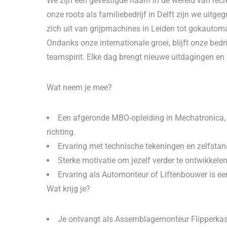
We zijn een gevestigde naam in de wereld van recr
onze roots als familiebedrijf in Delft zijn we uitge
zich uit van grijpmachines in Leiden tot gokauto
Ondanks onze internationale groei, blijft onze bed
teamspirit. Elke dag brengt nieuwe uitdagingen e
Wat neem je mee?
Een afgeronde MBO-opleiding in Mechatronica, 
richting.
Ervaring met technische tekeningen en zelfstan
Sterke motivatie om jezelf verder te ontwikkele
Ervaring als Automonteur of Liftenbouwer is ee
Wat krijg je?
Je ontvangt als Assemblagemonteur Flipperkaste