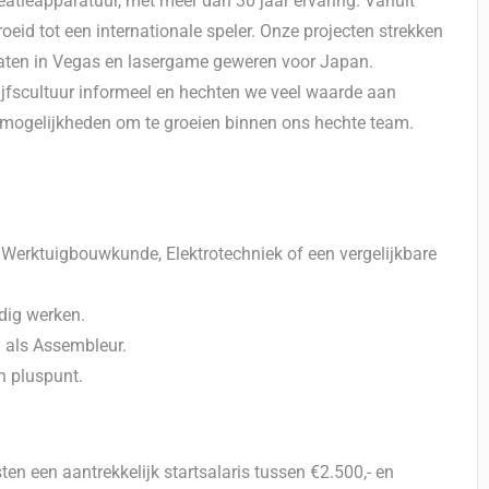
eatieapparatuur, met meer dan 30 jaar ervaring. Vanuit
groeid tot een internationale speler. Onze projecten strekken
maten in Vegas en lasergame geweren voor Japan.
rijfscultuur informeel en hechten we veel waarde aan
n mogelijkheden om te groeien binnen ons hechte team.
Werktuigbouwkunde, Elektrotechniek of een vergelijkbare
dig werken.
n als Assembleur.
n pluspunt.
n een aantrekkelijk startsalaris tussen €2.500,- en