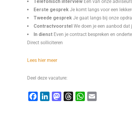
Telefonisch interview
Een van onze adviseurs
Eerste gesprek
Je komt langs voor een lekker
Tweede gesprek
Je gaat langs bij onze opdra
Contractvoorstel
We doen je een aanbod dat j
In dienst
Even je contract bespreken en ondert
Direct solliciteren
Lees hier meer
Deel deze vacature:
F
Li
M
T
W
E
a
n
a
hr
h
m
c
k
st
e
at
ai
e
e
o
a
s
l