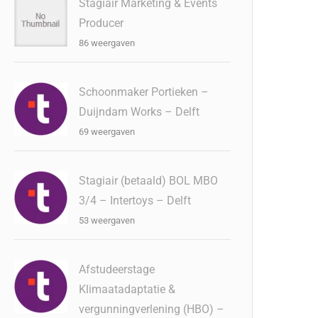
Stagiair Marketing & Events
Producer
86 weergaven
Schoonmaker Portieken –
Duijndam Works – Delft
69 weergaven
Stagiair (betaald) BOL MBO
3/4 – Intertoys – Delft
53 weergaven
Afstudeerstage
Klimaatadaptatie &
vergunningverlening (HBO) –