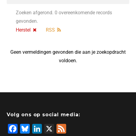
Zoeken afgerond. 0 overeenkomende records
gevonden.
Herstel
RSS
Geen vermeldingen gevonden die aan je zoekopdracht
voldoen.
Volg ons op social media:
F
Bl
Li
X
F