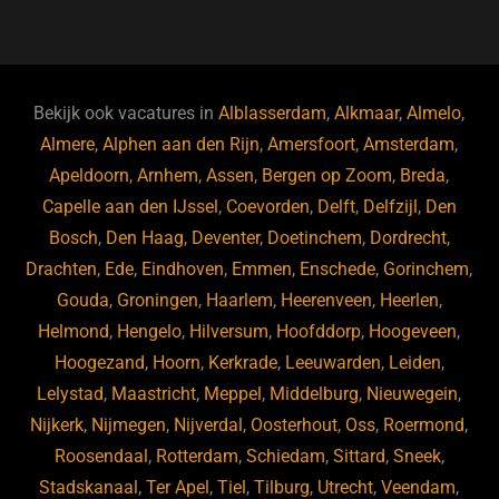
a
u
n
e
c
e
k
e
e
s
e
d
b
ky
dI
Bekijk ook vacatures in
Alblasserdam
,
Alkmaar
,
Almelo
,
o
n
Almere
,
Alphen aan den Rijn
,
Amersfoort
,
Amsterdam
,
Apeldoorn
,
Arnhem
,
Assen
,
Bergen op Zoom
,
Breda
,
o
Capelle aan den IJssel
,
Coevorden
,
Delft
,
Delfzijl
,
Den
k
Bosch
,
Den Haag
,
Deventer
,
Doetinchem
,
Dordrecht
,
Drachten
,
Ede
,
Eindhoven
,
Emmen
,
Enschede
,
Gorinchem
,
Gouda
,
Groningen
,
Haarlem
,
Heerenveen
,
Heerlen
,
Helmond
,
Hengelo
,
Hilversum
,
Hoofddorp
,
Hoogeveen
,
Hoogezand
,
Hoorn
,
Kerkrade
,
Leeuwarden
,
Leiden
,
Lelystad
,
Maastricht
,
Meppel
,
Middelburg
,
Nieuwegein
,
Nijkerk
,
Nijmegen
,
Nijverdal
,
Oosterhout
,
Oss
,
Roermond
,
Roosendaal
,
Rotterdam
,
Schiedam
,
Sittard
,
Sneek
,
Stadskanaal
,
Ter Apel
,
Tiel
,
Tilburg
,
Utrecht
,
Veendam
,