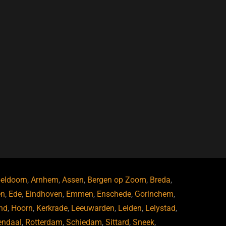
eldoorn
,
Arnhem
,
Assen
,
Bergen op Zoom
,
Breda
,
en
,
Ede
,
Eindhoven
,
Emmen
,
Enschede
,
Gorinchem
,
nd
,
Hoorn
,
Kerkrade
,
Leeuwarden
,
Leiden
,
Lelystad
,
endaal
,
Rotterdam
,
Schiedam
,
Sittard
,
Sneek
,