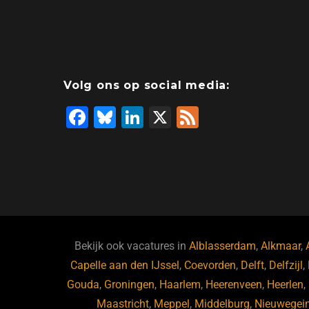
Volg ons op social media:
F
Bl
Li
X
F
a
u
n
e
c
e
k
e
e
s
e
d
b
ky
dI
o
n
o
Bekijk ook vacatures in
Alblasserdam
,
Alkmaar
,
Capelle aan den IJssel
k
,
Coevorden
,
Delft
,
Delfzijl
,
Gouda
,
Groningen
,
Haarlem
,
Heerenveen
,
Heerlen
,
Maastricht
,
Meppel
,
Middelburg
,
Nieuwegei