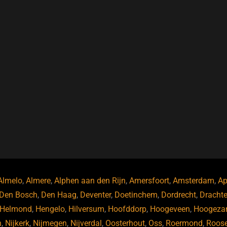
Almelo
,
Almere
,
Alphen aan den Rijn
,
Amersfoort
,
Amsterdam
,
Ap
Den Bosch
,
Den Haag
,
Deventer
,
Doetinchem
,
Dordrecht
,
Dracht
Helmond
,
Hengelo
,
Hilversum
,
Hoofddorp
,
Hoogeveen
,
Hoogeza
n
,
Nijkerk
,
Nijmegen
,
Nijverdal
,
Oosterhout
,
Oss
,
Roermond
,
Roos