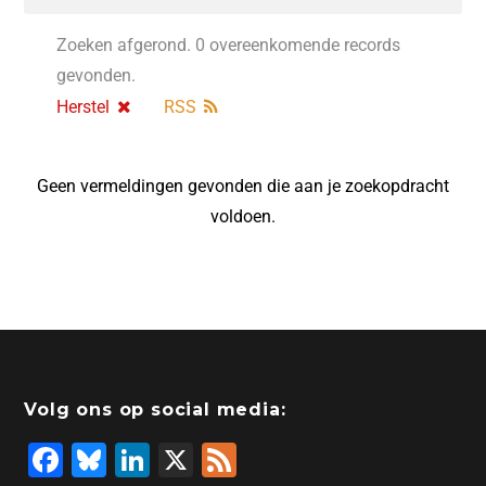
Zoeken afgerond. 0 overeenkomende records
gevonden.
Herstel
RSS
Geen vermeldingen gevonden die aan je zoekopdracht
voldoen.
Volg ons op social media:
F
Bl
Li
X
F