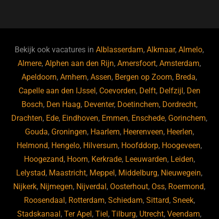
a
u
n
e
c
e
k
e
e
s
e
d
b
ky
dI
Bekijk ook vacatures in
Alblasserdam
,
Alkmaar
,
Almelo
,
o
n
Almere
,
Alphen aan den Rijn
,
Amersfoort
,
Amsterdam
,
Apeldoorn
,
Arnhem
,
Assen
,
Bergen op Zoom
,
Breda
,
o
Capelle aan den IJssel
,
Coevorden
,
Delft
,
Delfzijl
,
Den
k
Bosch
,
Den Haag
,
Deventer
,
Doetinchem
,
Dordrecht
,
Drachten
,
Ede
,
Eindhoven
,
Emmen
,
Enschede
,
Gorinchem
,
Gouda
,
Groningen
,
Haarlem
,
Heerenveen
,
Heerlen
,
Helmond
,
Hengelo
,
Hilversum
,
Hoofddorp
,
Hoogeveen
,
Hoogezand
,
Hoorn
,
Kerkrade
,
Leeuwarden
,
Leiden
,
Lelystad
,
Maastricht
,
Meppel
,
Middelburg
,
Nieuwegein
,
Nijkerk
,
Nijmegen
,
Nijverdal
,
Oosterhout
,
Oss
,
Roermond
,
Roosendaal
,
Rotterdam
,
Schiedam
,
Sittard
,
Sneek
,
Stadskanaal
,
Ter Apel
,
Tiel
,
Tilburg
,
Utrecht
,
Veendam
,