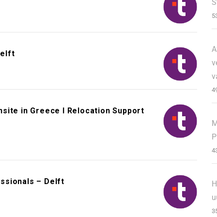
S
5
A
elft
v
v
4
site in Greece I Relocation Support
M
P
4
sionals – Delft
H
u
3