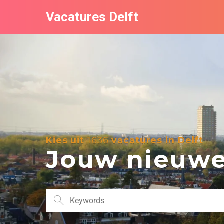
Vacatures Delft
Kies uit
1636
vacatures in Delft
Jouw nieuwe 