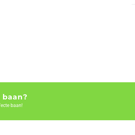
 baan?
fecte baan!