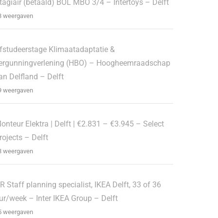
tagiair (betaald) BOL MBO 3/4 – Intertoys – Delft
3 weergaven
fstudeerstage Klimaatadaptatie &
ergunningverlening (HBO) – Hoogheemraadschap
an Delfland – Delft
9 weergaven
onteur Elektra | Delft | €2.831 – €3.945 – Select
rojects – Delft
3 weergaven
R Staff planning specialist, IKEA Delft, 33 of 36
ur/week – Inter IKEA Group – Delft
5 weergaven