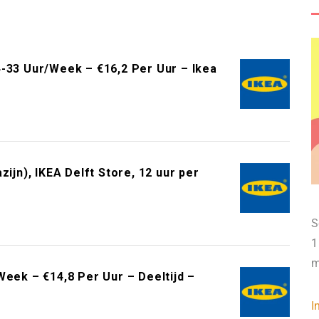
4-33 Uur/Week – €16,2 Per Uur – Ikea
n), IKEA Delft Store, 12 uur per
S
1
m
Week – €14,8 Per Uur – Deeltijd –
I