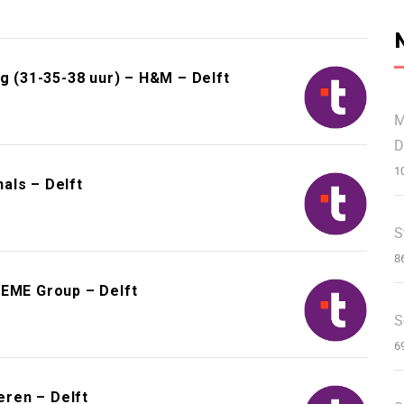
(31-35-38 uur) – H&M – Delft
M
D
1
als – Delft
S
8
DEME Group – Delft
S
6
eren – Delft