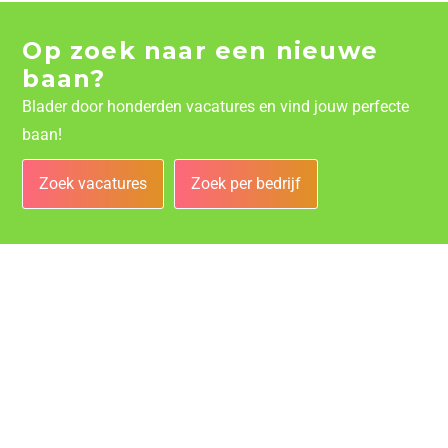
Op zoek naar een nieuwe
baan?
Blader door honderden vacatures en vind jouw perfecte
baan!
Zoek vacatures
Zoek per bedrijf