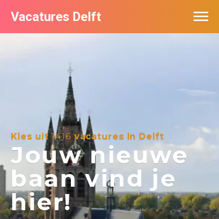
Vacatures Delft
Vacatures per bedrijf in Delft
Kies uit
1416
vacatures in Delft
Jouw nieuwe
baan vind je
hier!