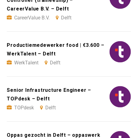
Controller (traineeship) –
CareerValue B.V. – Delft
CareerValue B.V.
Delft
Productiemedewerker food | €3.600 –
WerkTalent – Delft
WerkTalent
Delft
Senior Infrastructure Engineer –
TOPdesk – Delft
TOPdesk
Delft
Oppas gezocht in Delft – oppaswerk