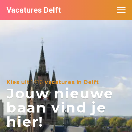
Vacatures Delft
Vacatures per bedrijf in Delft
Kies uit
1416
vacatures in Delft
Jouw nieuwe
baan vind je
hier!