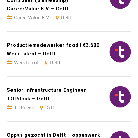
Controller (traineeship) –
CareerValue B.V. – Delft
CareerValue B.V.
Delft
Productiemedewerker food | €3.600 –
WerkTalent – Delft
WerkTalent
Delft
Senior Infrastructure Engineer –
TOPdesk – Delft
TOPdesk
Delft
Oppas gezocht in Delft – oppaswerk