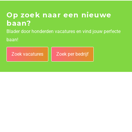
Op zoek naar een nieuwe
baan?
Blader door honderden vacatures en vind jouw perfecte
baan!
Zoek vacatures
Zoek per bedrijf