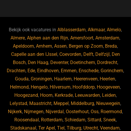
a
u
n
e
c
e
k
e
e
s
e
d
b
ky
dI
Bekijk ook vacatures in
Alblasserdam
,
Alkmaar
,
Almelo
,
o
n
Almere
,
Alphen aan den Rijn
,
Amersfoort
,
Amsterdam
,
Apeldoorn
,
Arnhem
,
Assen
,
Bergen op Zoom
,
Breda
,
o
Capelle aan den IJssel
,
Coevorden
,
Delft
,
Delfzijl
,
Den
k
Bosch
,
Den Haag
,
Deventer
,
Doetinchem
,
Dordrecht
,
Drachten
,
Ede
,
Eindhoven
,
Emmen
,
Enschede
,
Gorinchem
,
Gouda
,
Groningen
,
Haarlem
,
Heerenveen
,
Heerlen
,
Helmond
,
Hengelo
,
Hilversum
,
Hoofddorp
,
Hoogeveen
,
Hoogezand
,
Hoorn
,
Kerkrade
,
Leeuwarden
,
Leiden
,
Lelystad
,
Maastricht
,
Meppel
,
Middelburg
,
Nieuwegein
,
Nijkerk
,
Nijmegen
,
Nijverdal
,
Oosterhout
,
Oss
,
Roermond
,
Roosendaal
,
Rotterdam
,
Schiedam
,
Sittard
,
Sneek
,
Stadskanaal
,
Ter Apel
,
Tiel
,
Tilburg
,
Utrecht
,
Veendam
,