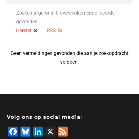
Zoeken afgerond. 0 overeenkomende records
gevonden.
Herstel
RSS
Geen vermeldingen gevonden die aan je zoekopdracht
voldoen.
Volg ons op social media:
F
Bl
Li
X
F