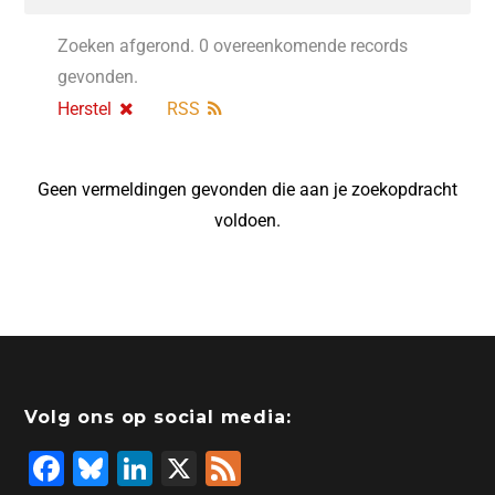
Zoeken afgerond. 0 overeenkomende records
gevonden.
Herstel
RSS
Geen vermeldingen gevonden die aan je zoekopdracht
voldoen.
Volg ons op social media:
F
Bl
Li
X
F