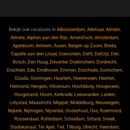
a
u
n
e
c
e
k
e
e
s
e
d
b
ky
dI
Bekijk ook vacatures in
Alblasserdam
,
Alkmaar
,
Almelo
,
o
n
Almere
,
Alphen aan den Rijn
,
Amersfoort
,
Amsterdam
,
Apeldoorn
,
Arnhem
,
Assen
,
Bergen op Zoom
,
Breda
,
o
Capelle aan den IJssel
,
Coevorden
,
Delft
,
Delfzijl
,
Den
k
Bosch
,
Den Haag
,
Deventer
,
Doetinchem
,
Dordrecht
,
Drachten
,
Ede
,
Eindhoven
,
Emmen
,
Enschede
,
Gorinchem
,
Gouda
,
Groningen
,
Haarlem
,
Heerenveen
,
Heerlen
,
Helmond
,
Hengelo
,
Hilversum
,
Hoofddorp
,
Hoogeveen
,
Hoogezand
,
Hoorn
,
Kerkrade
,
Leeuwarden
,
Leiden
,
Lelystad
,
Maastricht
,
Meppel
,
Middelburg
,
Nieuwegein
,
Nijkerk
,
Nijmegen
,
Nijverdal
,
Oosterhout
,
Oss
,
Roermond
,
Roosendaal
,
Rotterdam
,
Schiedam
,
Sittard
,
Sneek
,
Stadskanaal
,
Ter Apel
,
Tiel
,
Tilburg
,
Utrecht
,
Veendam
,