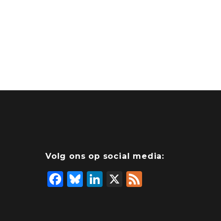
Volg ons op social media:
F
Bl
Li
X
F
a
u
n
e
c
e
k
e