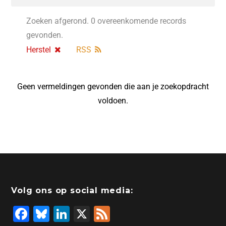
Zoeken afgerond. 0 overeenkomende records
gevonden.
Herstel
RSS
Geen vermeldingen gevonden die aan je zoekopdracht
voldoen.
Volg ons op social media:
F
Bl
Li
X
F