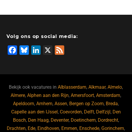
Volg ons op social media:
F
Bl
Li
X
F
a
u
n
e
c
e
k
e
e
s
e
d
b
ky
dI
Bekijk ook vacatures in
Alblasserdam
,
Alkmaar
,
Almelo
,
o
n
Almere
,
Alphen aan den Rijn
,
Amersfoort
,
Amsterdam
,
Apeldoorn
,
Arnhem
,
Assen
,
Bergen op Zoom
,
Breda
,
o
Capelle aan den IJssel
,
Coevorden
,
Delft
,
Delfzijl
,
Den
k
Bosch
,
Den Haag
,
Deventer
,
Doetinchem
,
Dordrecht
,
Drachten
,
Ede
,
Eindhoven
,
Emmen
,
Enschede
,
Gorinchem
,