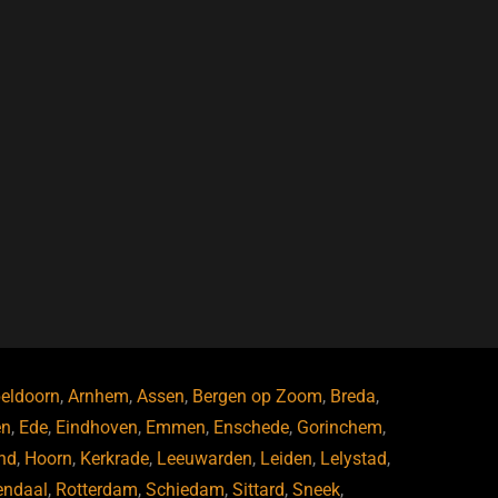
eldoorn
,
Arnhem
,
Assen
,
Bergen op Zoom
,
Breda
,
en
,
Ede
,
Eindhoven
,
Emmen
,
Enschede
,
Gorinchem
,
nd
,
Hoorn
,
Kerkrade
,
Leeuwarden
,
Leiden
,
Lelystad
,
endaal
,
Rotterdam
,
Schiedam
,
Sittard
,
Sneek
,