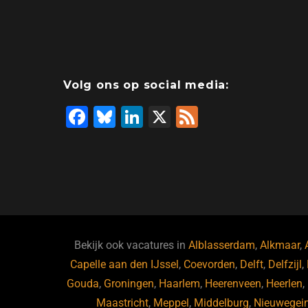
Volg ons op social media:
F
Bl
Li
X
F
a
u
n
e
c
e
k
e
e
s
e
d
b
ky
dI
o
n
o
Bekijk ook vacatures in
Alblasserdam
,
Alkmaar
,
Capelle aan den IJssel
k
,
Coevorden
,
Delft
,
Delfzijl
,
Gouda
,
Groningen
,
Haarlem
,
Heerenveen
,
Heerlen
,
Maastricht
,
Meppel
,
Middelburg
,
Nieuwegei