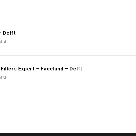
– Delft
tst
illers Expert – Faceland – Delft
tst