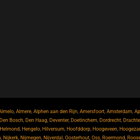
Almelo
,
Almere
,
Alphen aan den Rijn
,
Amersfoort
,
Amsterdam
,
Ap
Den Bosch
,
Den Haag
,
Deventer
,
Doetinchem
,
Dordrecht
,
Dracht
Helmond
,
Hengelo
,
Hilversum
,
Hoofddorp
,
Hoogeveen
,
Hoogeza
n
,
Nijkerk
,
Nijmegen
,
Nijverdal
,
Oosterhout
,
Oss
,
Roermond
,
Roos