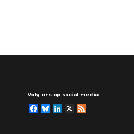
Volg ons op social media:
F
Bl
Li
X
F
a
u
n
e
c
e
k
e