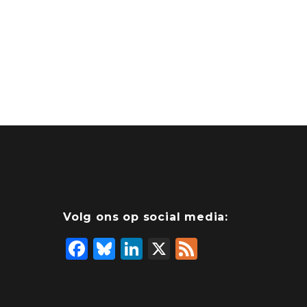
Volg ons op social media:
F
Bl
Li
X
F
a
u
n
e
c
e
k
e