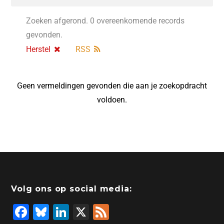
Zoeken afgerond. 0 overeenkomende records
gevonden.
Herstel
RSS
Geen vermeldingen gevonden die aan je zoekopdracht
voldoen.
Volg ons op social media:
F
Bl
Li
X
F