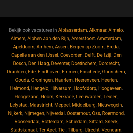
a
u
n
e
c
e
k
e
e
s
e
d
b
ky
dI
Bekijk ook vacatures in
Alblasserdam
,
Alkmaar
,
Almelo
,
o
n
Almere
,
Alphen aan den Rijn
,
Amersfoort
,
Amsterdam
,
Apeldoorn
,
Arnhem
,
Assen
,
Bergen op Zoom
,
Breda
,
o
Capelle aan den IJssel
,
Coevorden
,
Delft
,
Delfzijl
,
Den
k
Bosch
,
Den Haag
,
Deventer
,
Doetinchem
,
Dordrecht
,
Drachten
,
Ede
,
Eindhoven
,
Emmen
,
Enschede
,
Gorinchem
,
Gouda
,
Groningen
,
Haarlem
,
Heerenveen
,
Heerlen
,
Helmond
,
Hengelo
,
Hilversum
,
Hoofddorp
,
Hoogeveen
,
Hoogezand
,
Hoorn
,
Kerkrade
,
Leeuwarden
,
Leiden
,
Lelystad
,
Maastricht
,
Meppel
,
Middelburg
,
Nieuwegein
,
Nijkerk
,
Nijmegen
,
Nijverdal
,
Oosterhout
,
Oss
,
Roermond
,
Roosendaal
,
Rotterdam
,
Schiedam
,
Sittard
,
Sneek
,
Stadskanaal
,
Ter Apel
,
Tiel
,
Tilburg
,
Utrecht
,
Veendam
,